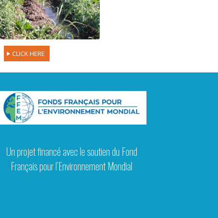
CLICK HERE
Un projet financé avec le soutien du Fond
Français pour l’Environnement Mondial