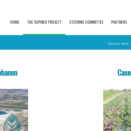
HOME
THE SUPMED PROJECT
STEERING COMMITTEE
PARTNERS
You are here:
ebanon
Case