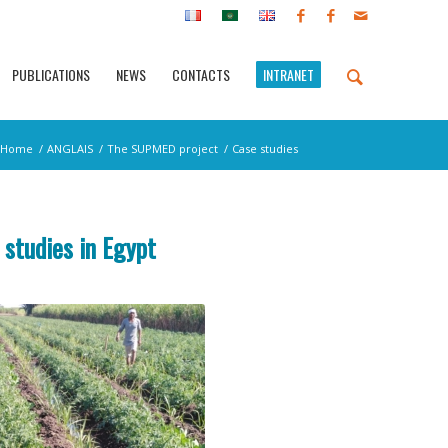
PUBLICATIONS
NEWS
CONTACTS
INTRANET
Home
/
ANGLAIS
/
The SUPMED project
/
Case studies
 studies in Egypt