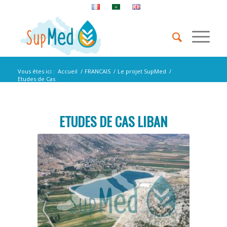
Vous êtes ici :
Accueil
/
FRANCAIS
/
Le projet SupMed
/
Etudes de Cas
ETUDES DE CAS LIBAN